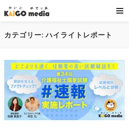
コ
ン
メニュー
テ
ン
ツ
へ
TOP
NEWS
VISION
BUSINESS
MEDIA
カテゴリー:
ハイライトレポート
ス
キ
ッ
COMPANY
RECRUIT
CONTACT
プ