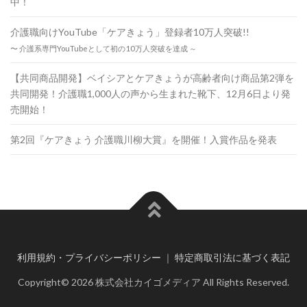
中！
介護職向けYouTube「ケアきょう」登録者10万人突破!!
〜 介護系専門YouTubeとして初の10万人突破を達成 ～
【共同商品開発】ベイシアとケアきょうが高齢者向け商品第2弾を
共同開発！介護職1,000人の声から生まれた靴下、12月6日より発
売開始！
第2回『ケアきょう 介護職川柳大賞』を開催！入賞作品を発表
利用規約・プライバシーポリシー
｜
特定商取引法に基づく表記
Copyright© 2026 株式会社カイゴメディア All Rights Reserved.