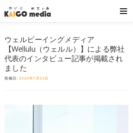
コ
ン
メニュー
テ
ン
ツ
へ
TOP
NEWS
VISION
BUSINESS
MEDIA
ウェルビーイングメディア
ス
キ
【Wellulu（ウェルル）】による弊社
ッ
代表のインタビュー記事が掲載され
COMPANY
RECRUIT
CONTACT
プ
ました
投稿日:
2023年7月25日