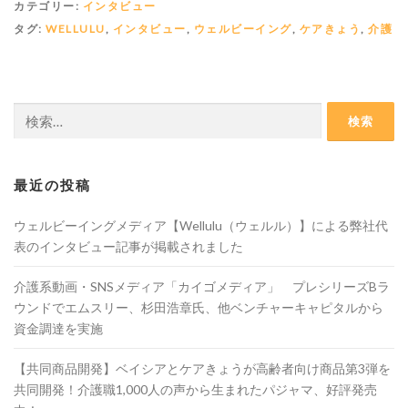
カテゴリー:
インタビュー
タグ:
WELLULU
,
インタビュー
,
ウェルビーイング
,
ケアきょう
,
介護
検
索:
最近の投稿
ウェルビーイングメディア【Wellulu（ウェルル）】による弊社代
表のインタビュー記事が掲載されました
介護系動画・SNSメディア「カイゴメディア」 プレシリーズBラ
ウンドでエムスリー、杉田浩章氏、他ベンチャーキャピタルから
資金調達を実施
【共同商品開発】ベイシアとケアきょうが高齢者向け商品第3弾を
共同開発！介護職1,000人の声から生まれたパジャマ、好評発売