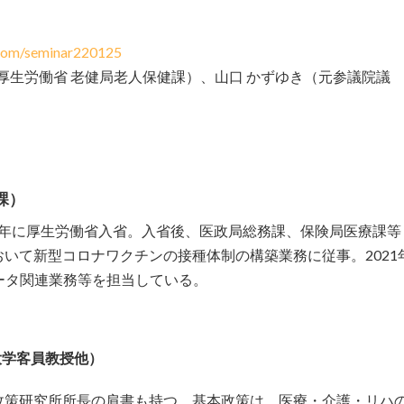
i.com/seminar220125
厚生労働省 老健局老人保健課）、山口 かずゆき（元参議院議
課）
17年に厚生労働省入省。入省後、医政局総務課、保険局医療課等
いて新型コロナワクチンの接種体制の構築業務に従事。2021
データ関連業務等を担当している。
大学客員教授他）
政策研究所所長の肩書も持つ。基本政策は、医療・介護・リハ