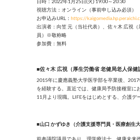
日時：2022年1月25日(火) 19:00～20:30
視聴方法：オンライン（事前申し込み必須）
お申込みURL：
https://kaigomedia.hp.peraich
出演者：向笠 元（当社代表）、佐々木 広視（
員）※敬称略
参加費：無料
■佐々木 広視（厚生労働省 老健局老人保健
2015年に慶應義塾大学医学部を卒業後、20
を経験する。直近では、健康局予防接種室にお
11月より現職。LIFEをはじめとする、介護
■山口 かずゆき（介護支援専門員・医療創生
前参議院議員であり、理学療法士、健康未来