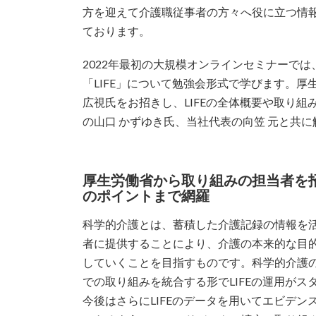
方を迎えて介護職従事者の方々へ役に立つ情
ております。
2022年最初の大規模オンラインセミナーでは
「LIFE」について勉強会形式で学びます。厚
広視氏をお招きし、LIFEの全体概要や取り
の山口 かずゆき氏、当社代表の向笠 元と共
厚生労働省から取り組みの担当者を
のポイントまで網羅
科学的介護とは、蓄積した介護記録の情報を
者に提供することにより、介護の本来的な目
していくことを目指すものです。科学的介護の推
での取り組みを統合する形でLIFEの運用が
今後はさらにLIFEのデータを用いてエビデン