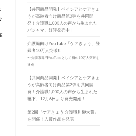
【共同商品開発】ベイシアとケアきょ
締
うが高齢者向け商品第3弾を共同開
な
発！介護職1,000人の声から生まれた
り
パジャマ、好評発売中！
E
介護職向けYouTube「ケアきょう」登
録者10万人突破!!
〜 介護系専門YouTubeとして初の10万人突破を
達成 ～
【共同商品開発】ベイシアとケアきょ
うが高齢者向け商品第2弾を共同開
発！介護職1,000人の声から生まれた
靴下、12月6日より発売開始！
第2回『ケアきょう 介護職川柳大賞』
を開催！入賞作品を発表