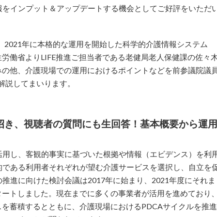
報をインプット＆アップデートする機会としてご好評をいただ
、2021年に本格的な運用を開始した科学的介護情報システム
生労働省よりLIFE推進ご担当者である老健局老人保健課の佐々
組みの他、介護現場での運用におけるポイントなどを前参議院議
に解説してまいります。
招き、視聴者の質問にも生回答！基本概要から運
活用し、客観的事実に基づいた根拠や情報（エビデンス）を利
的である利用者それぞれが望む介護サービスを選択し、自立を
進に向けた検討会議は2017年に始まり、2021年度にそれま
スタートしました。現在までに多くの事業者が活用を進めており
スを蓄積するとともに、介護現場におけるPDCAサイクルを推進