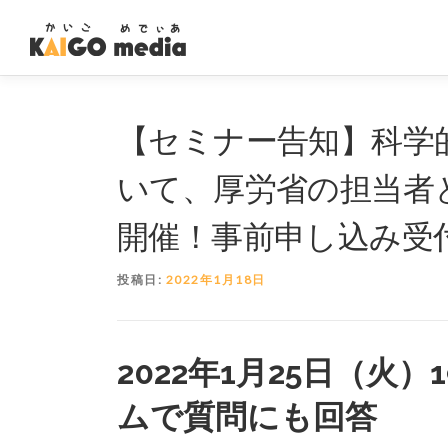
コ
ン
テ
ン
ツ
へ
【セミナー告知】科学的
ス
キ
いて、厚労省の担当者
ッ
プ
開催！事前申し込み受
投稿日:
2022年1月18日
2022年1月25日（火
ムで質問にも回答